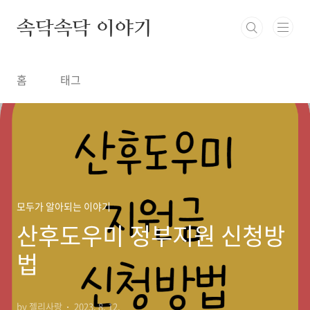
본문 바로가기
속닥속닥 이야기
홈
태그
모두가 알아되는 이야기
산후도우미 정부지원 신청방
법
by 젤리사랑
2023. 8. 12.